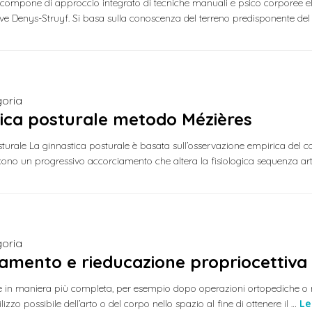
compone di approccio integrato di tecniche manuali e psico corporee ela
ve Denys-Struyf. Si basa sulla conoscenza del terreno predisponente del
oria
ica posturale metodo Mézières
turale La ginnastica posturale è basata sull’osservazione empirica del 
ono un progressivo accorciamento che altera la fisiologica sequenza art
oria
amento e rieducazione propriocettiva
 in maniera più completa, per esempio dopo operazioni ortopediche o neu
ilizzo possibile dell’arto o del corpo nello spazio al fine di ottenere il …
Le